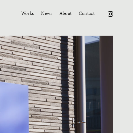
W
orks
News
About
Contact