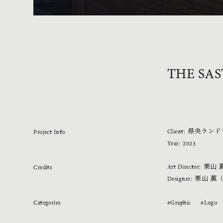
THE 
Client:
県央ランド
Project Info
Year:
2023
Art Director:
栗山 薫（
Credits
Designer:
栗山 薫（kur
Categories
#Graphic
#Logo