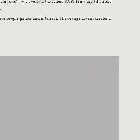
rations”—we overlaid the letters SASTI in a digital stroke,
e.
ere people gather and intersect. The orange accent creates a