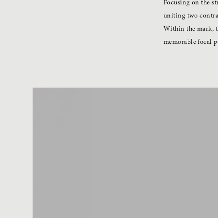
Focusing on the st
uniting two contra
Within the mark, t
memorable focal po