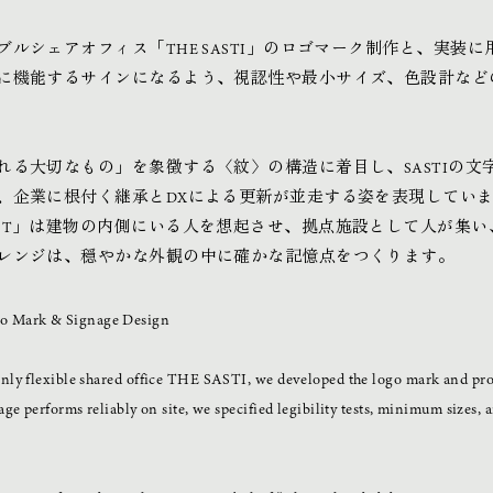
ブルシェアオフィス「THE SASTI」のロゴマーク制作と、実
に機能するサインになるよう、視認性や最小サイズ、色設計など
れる大切なもの」を象徴する〈紋〉の構造に着目し、SASTIの
、企業に根付く継承とDXによる更新が並走する姿を表現してい
「T」は建物の内側にいる人を想起させ、拠点施設として人が集
レンジは、穏やかな外観の中に確かな記憶点をつくります。
Mark & Signage Design
nly flexible shared office THE SASTI, we developed the logo mark and pro
age performs reliably on site, we specified legibility tests, minimum sizes,