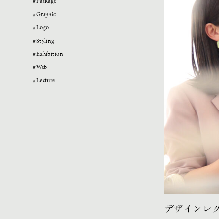
#Package
#Graphic
#Logo
#Styling
#Exhibition
#
W
eb
#Lecture
デザインレ