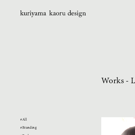
W
orks - 
#All
#Branding