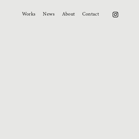
W
orks
News
About
Contact